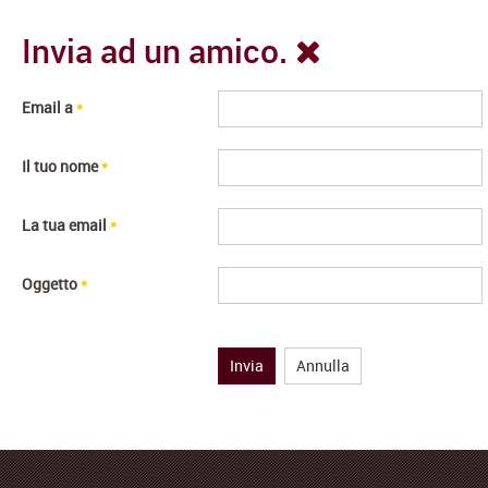
Invia ad un amico.
Email a
*
Il tuo nome
*
La tua email
*
Oggetto
*
Invia
Annulla