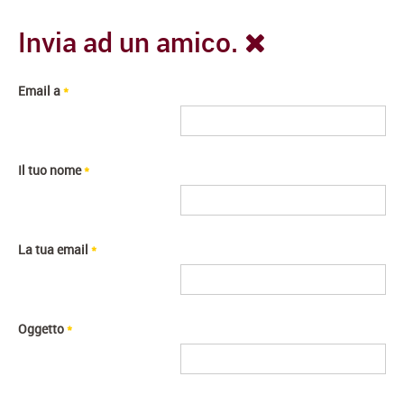
Invia ad un amico.
Email a
*
Il tuo nome
*
La tua email
*
Oggetto
*