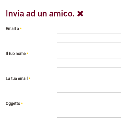
Invia ad un amico.
Email a
*
Il tuo nome
*
La tua email
*
Oggetto
*