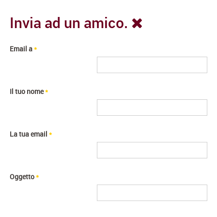
Invia ad un amico.
Email a
*
Il tuo nome
*
La tua email
*
Oggetto
*