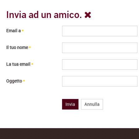
Invia ad un amico.
Email a
*
Il tuo nome
*
La tua email
*
Oggetto
*
Invia
Annulla