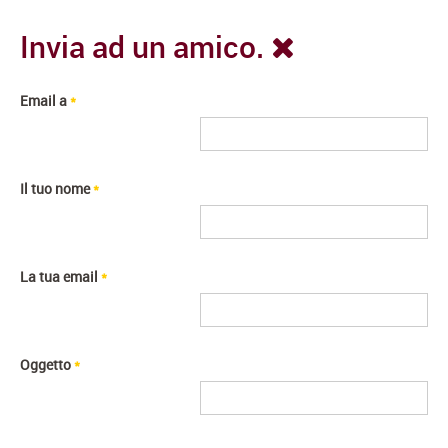
Invia ad un amico.
Email a
*
Il tuo nome
*
La tua email
*
Oggetto
*