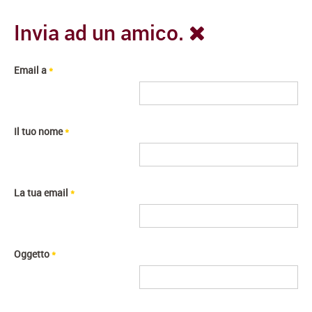
Invia ad un amico.
Email a
*
Il tuo nome
*
La tua email
*
Oggetto
*