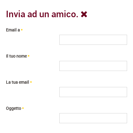
Invia ad un amico.
Email a
*
Il tuo nome
*
La tua email
*
Oggetto
*