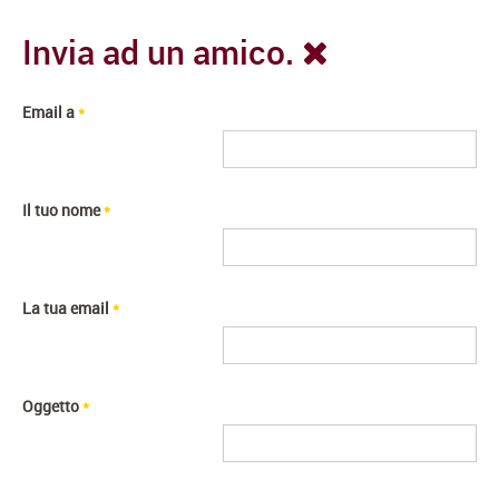
Invia ad un amico.
Email a
*
Il tuo nome
*
La tua email
*
Oggetto
*