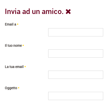
Invia ad un amico.
Email a
*
Il tuo nome
*
La tua email
*
Oggetto
*