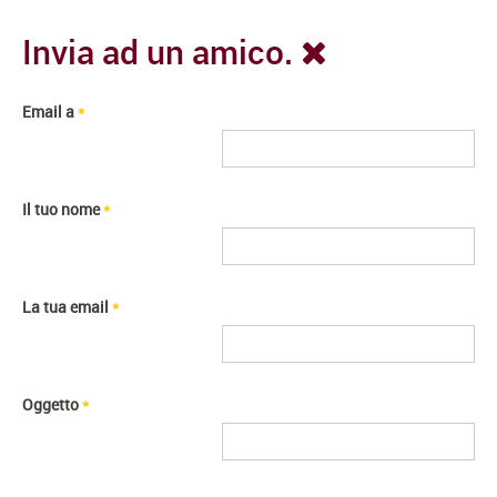
Invia ad un amico.
Email a
*
Il tuo nome
*
La tua email
*
Oggetto
*