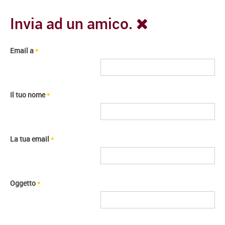
Invia ad un amico.
Email a
*
Il tuo nome
*
La tua email
*
Oggetto
*