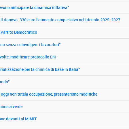
devono anticipare la dinamica inflativa"
per il rinnovo. 330 euro l'aumento complessivo nel triennio 2025-2027
il Partito Democratico
zano senza coinvolgere i lavoratori”
nvolte, modificare protocollo Eni
rializzazione per la chimica di base in Italia"
iando"
di oggi non tutela occupazione, presenteremo modifiche
chimica verde
one davanti al MIMIT