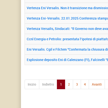
Vertenza Eni Versalis. Non è transizione ma dismissi
Vertenza Eni-Versalis. 22.01.2025 Conferenza stampa C
Vertenza Versalis, Sindacati: "Il Governo non deve aval
Ccnl Energia e Petrolio: presentata l’ipotesi di piatt
Eni Versalis. Cgil e Filctem "Confermata la chiusura d
Esplosione deposito Eni di Calenzano (FI), Falcinelli "
Inizio
Indietro
1
2
3
4
Avanti