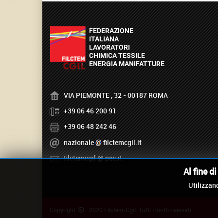
VIA PIEMONTE , 32 - 00187 ROMA
+39 06 46 200 91
+39 06 48 242 46
nazionale
filctemcgil.it
filctemcgil
pec.it
Al fine d
Utilizzand
Copyright
2020 Filctem-Cgil. Tutti i diritti riservati