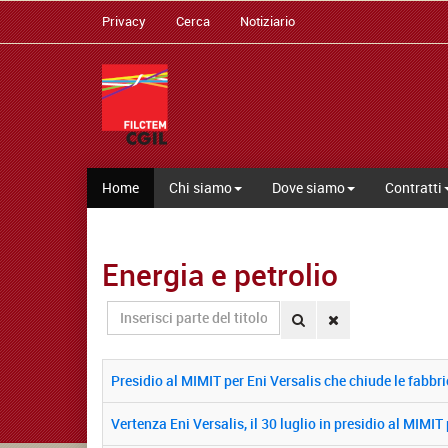
Privacy
Cerca
Notiziario
Home
Chi siamo
Dove siamo
Contratti
Energia e petrolio
Inserisci
parte
del
titolo
Presidio al MIMIT per Eni Versalis che chiude le fabbrich
Vertenza Eni Versalis, il 30 luglio in presidio al MIM