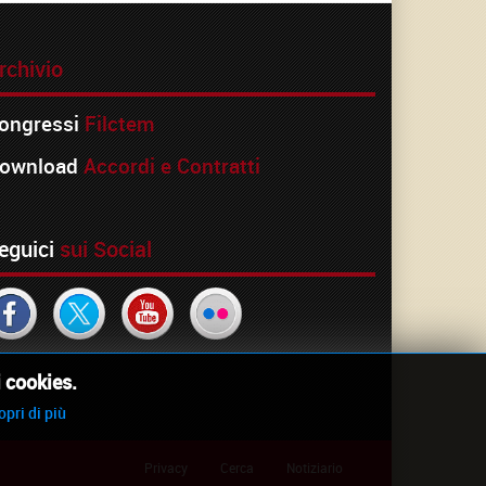
rchivio
ongressi
Filctem
ownload
Accordi e Contratti
eguici
sui Social
i cookies.
opri di più
Privacy
Cerca
Notiziario