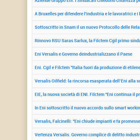
Aziende Gruppo Eni. I Sindacati chiedono chiarezza per
A Bruxelles per difendere l'industria e le lavoratrici e i
Sottoscritto in Snam il un nuovo Protocollo delle Relaz
Rinnovo RSU Saras Sarlux, la Filctem Cgil primo sind
Eni Versalis e Governo deindustrializzano il Paese
Eni. Cgil e Filctem "Italia fuori da produzione di etilen
Versalis Oilfield: la rincorsa esasperata dell’Eni alla
EIE, la nuova società di ENI. Filctem "Eni continua il p
In Eni sottoscritto il nuovo accordo sullo smart worki
Versalis, Falcinelli: "Eni chiude impianti e fa promes
Vertenza Versalis. Governo complice di delitto industr