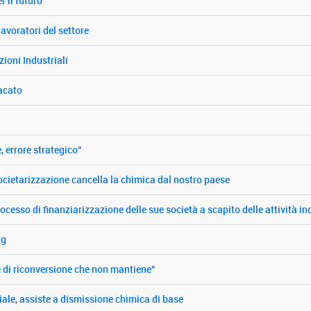
 il futuro
 lavoratori del settore
ioni Industriali
acato
e, errore strategico"
 societarizzazione cancella la chimica dal nostro paese
rocesso di finanziarizzazione delle sue società a scapito delle attività ind
ng
se di riconversione che non mantiene"
iale, assiste a dismissione chimica di base