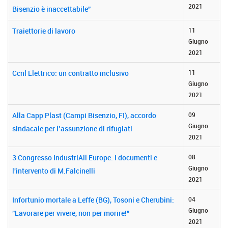
2021
Bisenzio è inaccettabile”
Traiettorie di lavoro
11
Giugno
2021
Ccnl Elettrico: un contratto inclusivo
11
Giugno
2021
Alla Capp Plast (Campi Bisenzio, FI), accordo
09
Giugno
sindacale per l’assunzione di rifugiati
2021
3 Congresso IndustriAll Europe: i documenti e
08
Giugno
l'intervento di M.Falcinelli
2021
Infortunio mortale a Leffe (BG), Tosoni e Cherubini:
04
Giugno
"Lavorare per vivere, non per morire!"
2021