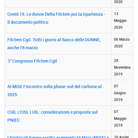
2020
Covid 19. Le donne Della Filctem per la ripartenza -
13
Maggio
Il documento politico
2020
Filctem Cgil. Tutti i giorni al fianco delle DONNE,
06 Marzo
2020
anche l'8 marzo
3° Congresso Filctem Cgil
29
Novembre
2019
Al MiSE l’incontro sulla phase-out del carbone al
07
Giugno
2025
2019
CGIL | CISL | UIL: considerazioni e proposte sul
07
Maggio
PNIEC
2019
I Sindacati hanno scritto ai ministri Di Maio (MiSE) e
10 Aprile