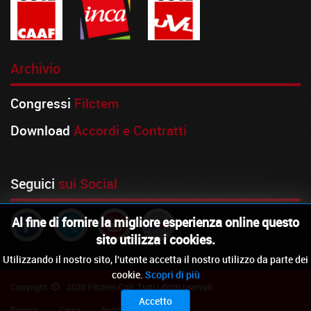
Archivio
Congressi
Filctem
Download
Accordi e Contratti
Seguici
sui Social
Al fine di fornire la migliore esperienza online questo
sito utilizza i cookies.
Utilizzando il nostro sito, l'utente accetta il nostro utilizzo da parte dei
cookie.
Scopri di più
Copyright
2020 Filctem-Cgil. Tutti i diritti riservati
Accetto
Privacy
Cerca
Notiziario