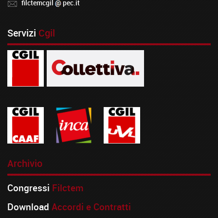
filctemcgil
pec.it
Servizi
Cgil
Archivio
Congressi
Filctem
Download
Accordi e Contratti