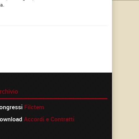
ia.
rchivio
ongressi
Filctem
ownload
Accordi e Contratti