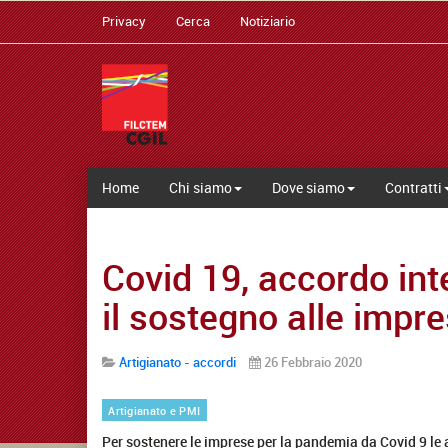
Privacy
Cerca
Notiziario
Home
Chi siamo
Dove siamo
Contratti
Covid 19, accordo inte
il sostegno alle impr
Artigianato - accordi
26 Febbraio 2020
Artigianato e PMI
Per sostenere le imprese per la pandemia da Covid 9 le a