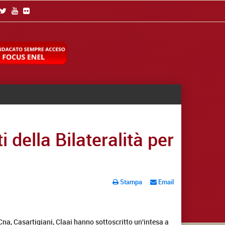
 della Bilateralità per
Stampa
Email
 Cna, Casartigiani, Claai hanno sottoscritto un'intesa a