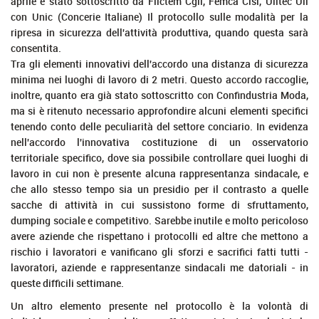
aprile è stato sottoscritto da Filctem Cgil, Femca Cisl, Uiltec Uil
con Unic (Concerie Italiane) Il protocollo sulle modalità per la
ripresa in sicurezza dell'attività produttiva, quando questa sarà
consentita.
Tra gli elementi innovativi dell'accordo una distanza di sicurezza
minima nei luoghi di lavoro di 2 metri. Questo accordo raccoglie,
inoltre, quanto era già stato sottoscritto con Confindustria Moda,
ma si è ritenuto necessario approfondire alcuni elementi specifici
tenendo conto delle peculiarità del settore conciario. In evidenza
nell'accordo l'innovativa costituzione di un osservatorio
territoriale specifico, dove sia possibile controllare quei luoghi di
lavoro in cui non è presente alcuna rappresentanza sindacale, e
che allo stesso tempo sia un presidio per il contrasto a quelle
sacche di attività in cui sussistono forme di sfruttamento,
dumping sociale e competitivo. Sarebbe inutile e molto pericoloso
avere aziende che rispettano i protocolli ed altre che mettono a
rischio i lavoratori e vanificano gli sforzi e sacrifici fatti tutti -
lavoratori, aziende e rappresentanze sindacali me datoriali - in
queste difficili settimane.
Un altro elemento presente nel protocollo è la volontà di