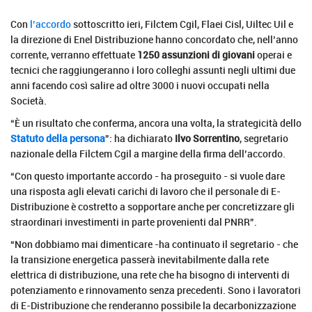
Con
l’accordo
sottoscritto ieri, Filctem Cgil, Flaei Cisl, Uiltec Uil e
la direzione di Enel Distribuzione hanno concordato che, nell’anno
corrente, verranno effettuate
1250 assunzioni di giovani
operai e
tecnici che raggiungeranno i loro colleghi assunti negli ultimi due
anni facendo così salire ad oltre 3000 i nuovi occupati nella
Società.
“È un risultato che conferma, ancora una volta, la strategicità dello
Statuto della persona
”: ha dichiarato
Ilvo Sorrentino
, segretario
nazionale della Filctem Cgil a margine della firma dell’accordo.
“Con questo importante accordo - ha proseguito - si vuole dare
una risposta agli elevati carichi di lavoro che il personale di E-
Distribuzione è costretto a sopportare anche per concretizzare gli
straordinari investimenti in parte provenienti dal PNRR”.
“Non dobbiamo mai dimenticare -ha continuato il segretario - che
la transizione energetica passerà inevitabilmente dalla rete
elettrica di distribuzione, una rete che ha bisogno di interventi di
potenziamento e rinnovamento senza precedenti. Sono i lavoratori
di E-Distribuzione che renderanno possibile la decarbonizzazione