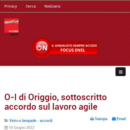
Privacy
Cerca
Notiziario
O-I di Origgio, sottoscritto
accordo sul lavoro agile
Stampa
Email
Vetro e lampade - accordi
16 Giugno 2022