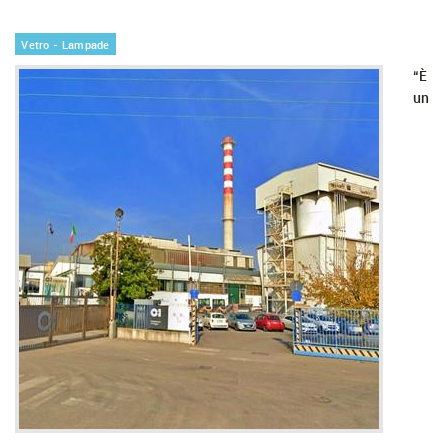
Vetro - Lampade
“È
un