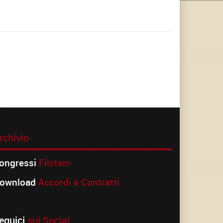
rchivio
ongressi
Filctem
ownload
Accordi e Contratti
eguici
sui Social