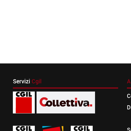
Servizi
Cgil
A
C
D
S