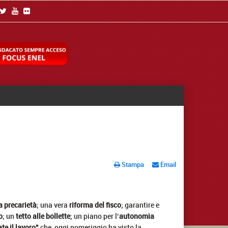
Stampa
Email
 precarietà
; una vera
riforma del fisco
; garantire e
o
; un
tetto alle bollette
; un piano per l’
autonomia
ate il lavoro”
che oggi pomeriggio ha visto la