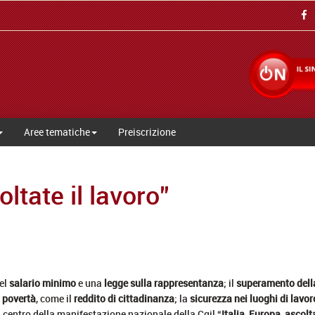
Aree tematiche
Preiscrizione
oltate il lavoro”
del
salario minimo
e una
legge sulla rappresentanza
; il
superamento della
a povertà
, come il
reddito di cittadinanza
; la
sicurezza nei luoghi di lavor
al centro della manifestazione nazionale della Cgil “
Italia, Europa, ascolt