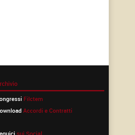
rchivio
ongressi
Filctem
ownload
Accordi e Contratti
eguici
sui Social