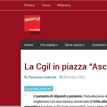
Privacy
Cerca
Notiziario
Home
Chi siamo
Dove siamo
Contratti
La Cgil in piazza “Asc
Panorama sindacale
08 Ottobre 2022
Panorama sindacale
L’aumento di stipendi e pensioni
; l'introduzione 
migliorare con una misura universale di
lotta all
energetica
fondato sulle fonti rinnovabili: sono i temi 