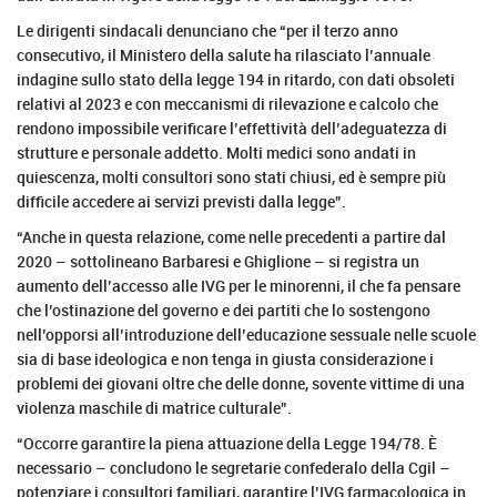
Le dirigenti sindacali denunciano che “per il terzo anno
consecutivo, il Ministero della salute ha rilasciato l’annuale
indagine sullo stato della legge 194 in ritardo, con dati obsoleti
relativi al 2023 e con meccanismi di rilevazione e calcolo che
rendono impossibile verificare l’effettività dell’adeguatezza di
strutture e personale addetto. Molti medici sono andati in
quiescenza, molti consultori sono stati chiusi, ed è sempre più
difficile accedere ai servizi previsti dalla legge”.
“Anche in questa relazione, come nelle precedenti a partire dal
2020 – sottolineano Barbaresi e Ghiglione – si registra un
aumento dell’accesso alle IVG per le minorenni, il che fa pensare
che l’ostinazione del governo e dei partiti che lo sostengono
nell’opporsi all’introduzione dell’educazione sessuale nelle scuole
sia di base ideologica e non tenga in giusta considerazione i
problemi dei giovani oltre che delle donne, sovente vittime di una
violenza maschile di matrice culturale”.
“Occorre garantire la piena attuazione della Legge 194/78. È
necessario – concludono le segretarie confederalo della Cgil –
potenziare i consultori familiari, garantire l’IVG farmacologica in