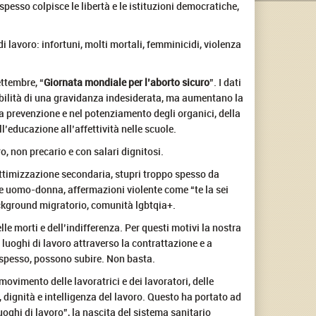
e spesso colpisce le libertà e le istituzioni democratiche,
 lavoro: infortuni, molti mortali, femminicidi, violenza
ettembre, “
Giornata mondiale per l’aborto sicuro
”. I dati
abilità di una gravidanza indesiderata, ma aumentano la
lla prevenzione e nel potenziamento degli organici, della
’educazione all’affettività nelle scuole.
o, non precario e con salari dignitosi.
vittimizzazione secondaria, stupri troppo spesso da
che uomo-donna, affermazioni violente come “te la sei
ackground migratorio, comunità lgbtqia+.
lle morti e dell’indifferenza. Per questi motivi la nostra
i luoghi di lavoro attraverso la contrattazione e a
o spesso, possono subire. Non basta.
l movimento delle lavoratrici e dei lavoratori, delle
, dignità e intelligenza del lavoro. Questo ha portato ad
luoghi di lavoro”, la nascita del sistema sanitario