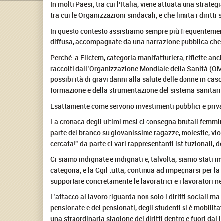
In molti Paesi, tra cui l’Italia, viene attuata una strateg
tra cui le Organizzazioni sindacali, e che limita i diritti so
In questo contesto assistiamo sempre più frequentemente 
diffusa, accompagnate da una narrazione pubblica che,
Perché la Filctem, categoria manifatturiera, riflette an
raccolti dall’Organizzazione Mondiale della Sanità (OM
possibilità di gravi danni alla salute delle donne in cas
formazione e della strumentazione del sistema sanitario 
Esattamente come servono investimenti pubblici e privati
La cronaca degli ultimi mesi ci consegna brutali femmini
parte del branco su giovanissime ragazze, molestie, viol
cercata!” da parte di vari rappresentanti istituzionali
Ci siamo indignate e indignati e, talvolta, siamo stati im
categoria, e la Cgil tutta, continua ad impegnarsi per la 
supportare concretamente le lavoratrici e i lavoratori n
L’attacco al lavoro riguarda non solo i diritti sociali ma 
pensionate e dei pensionati, degli studenti si è mobilita
una straordinaria stagione dei diritti dentro e fuori dai 