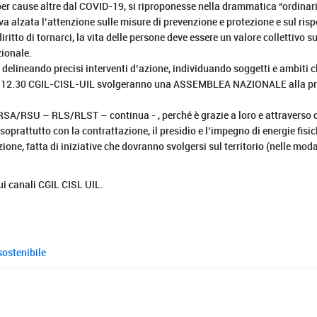
 per cause altre dal COVID-19, si riproponesse nella drammatica “ordina
a, va alzata l’attenzione sulle misure di prevenzione e protezione e sul ri
ritto di tornarci, la vita delle persone deve essere un valore collettivo sup
zionale.
, delineando precisi interventi d’azione, individuando soggetti e ambiti
2.30 CGIL-CISL-UIL svolgeranno una ASSEMBLEA NAZIONALE alla pres
SA/RSU – RLS/RLST – continua - , perché è grazie a loro e attraverso di 
prattutto con la contrattazione, il presidio e l’impegno di energie fisic
one, fatta di iniziative che dovranno svolgersi sul territorio (nelle modal
ui canali CGIL CISL UIL.
sostenibile