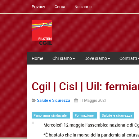
Privacy
Cerca
Notiziario
Home
Chi siamo
Dove siamo
Contratti
Cgil | Cisl | Uil: ferm
Salute e Sicurezza
11 Maggio 2021
Panorama sindacale
Formazione
Salute e sicurezza
Mercoledì 12 maggio l'assemblea nazionale di Cgil,
“È bastato che la morsa della pandemia allentasse l