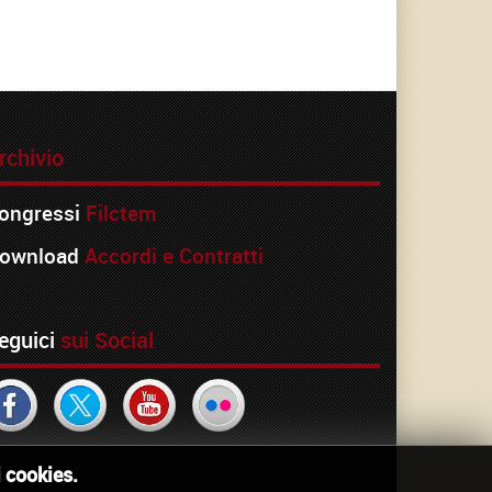
rchivio
ongressi
Filctem
ownload
Accordi e Contratti
eguici
sui Social
i cookies.