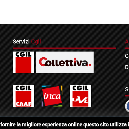
Servizi
Cgil
A
C
D
S
i fornire la migliore esperienza online questo sito utilizza 