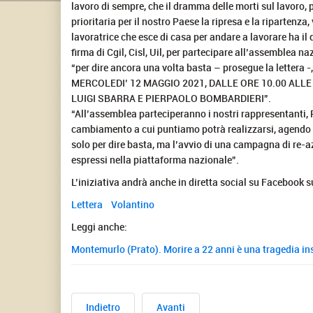
lavoro di sempre, che il dramma delle morti sul lavoro,
prioritaria per il nostro Paese la ripresa e la ripartenz
lavoratrice che esce di casa per andare a lavorare ha il di
firma di Cgil, Cisl, Uil, per partecipare all’assemblea na
“per dire ancora una volta basta – prosegue la lettera -
MERCOLEDI’ 12 MAGGIO 2021, DALLE ORE 10.00 ALLE 1
LUIGI SBARRA E PIERPAOLO BOMBARDIERI”.
“All’assemblea parteciperanno i nostri rappresentanti, R
cambiamento a cui puntiamo potrà realizzarsi, agendo so
solo per dire basta, ma l’avvio di una campagna di re-azi
espressi nella piattaforma nazionale”.
L’iniziativa andrà anche in diretta social su Facebook s
Lettera
Volantino
Leggi anche:
Montemurlo (Prato). Morire a 22 anni è una tragedia in
Indietro
Avanti