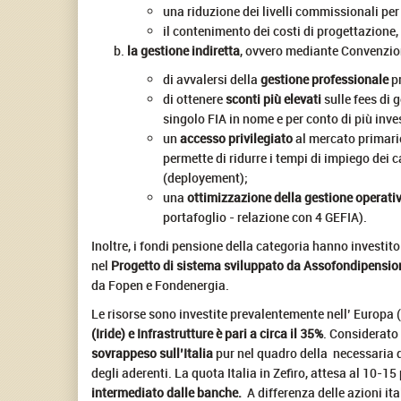
una riduzione dei livelli commissionali pe
il contenimento dei costi di progettazione
la gestione indiretta
, ovvero mediante Convenzion
di avvalersi della
gestione professionale
pr
di ottenere
sconti più elevati
sulle fees di 
singolo FIA in nome e per conto di più inves
un
accesso privilegiato
al mercato primario
permette di ridurre i tempi di impiego dei c
(deployement);
una
ottimizzazione della gestione operati
portafoglio - relazione con 4 GEFIA).
Inoltre, i fondi pensione della categoria hanno investito
nel
Progetto di sistema sviluppato da Assofondipension
da Fopen e Fondenergia.
Le risorse sono investite prevalentemente nell’ Europa (
(Iride) e Infrastrutture è pari a circa il
35%
. Considerato 
sovrappeso sull’Italia
pur nel quadro della necessaria di
degli aderenti. La quota Italia in Zefiro, attesa al 10-1
intermediato dalle banche.
A differenza delle azioni ita