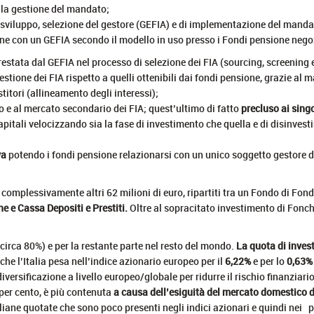
r la gestione del mandato;
, sviluppo, selezione del gestore (GEFIA) e di implementazione del manda
e con un GEFIA secondo il modello in uso presso i Fondi pensione negoz
estata dal GEFIA nel processo di selezione dei FIA (sourcing, screening 
gestione dei FIA rispetto a quelli ottenibili dai fondi pensione, grazie al
titori (allineamento degli interessi);
 e al mercato secondario dei FIA; quest’ultimo di fatto
precluso ai sing
apitali velocizzando sia la fase di investimento che quella e di disinvest
va
potendo i fondi pensione relazionarsi con un unico soggetto gestore del
 complessivamente altri 62 milioni di euro, ripartiti tra un Fondo di Fondi
e e Cassa Depositi e Prestiti.
Oltre al sopracitato investimento di Fonch
circa 80%) e per la restante parte nel resto del mondo.
La quota di invest
che l’Italia pesa nell’indice azionario europeo per il
6,22%
e per lo
0,63%
versificazione a livello europeo/globale per ridurre il rischio finanzia
5 per cento, è più contenuta
a causa dell’esiguità del mercato domestico d
liane quotate che sono poco presenti negli indici azionari e quindi nei p