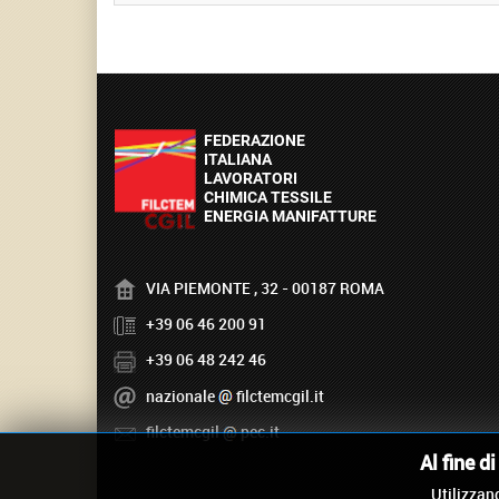
VIA PIEMONTE , 32 - 00187 ROMA
+39 06 46 200 91
+39 06 48 242 46
nazionale
filctemcgil.it
filctemcgil
pec.it
Al fine d
Utilizzand