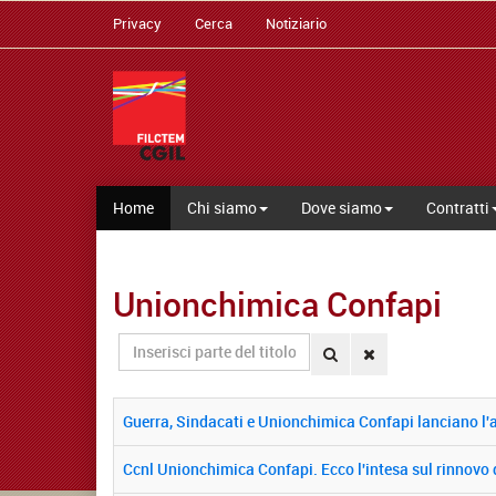
Privacy
Cerca
Notiziario
Home
Chi siamo
Dove siamo
Contratti
Unionchimica Confapi
Inserisci
parte
del
titolo
Guerra, Sindacati e Unionchimica Confapi lanciano l'al
Ccnl Unionchimica Confapi. Ecco l'intesa sul rinnovo d