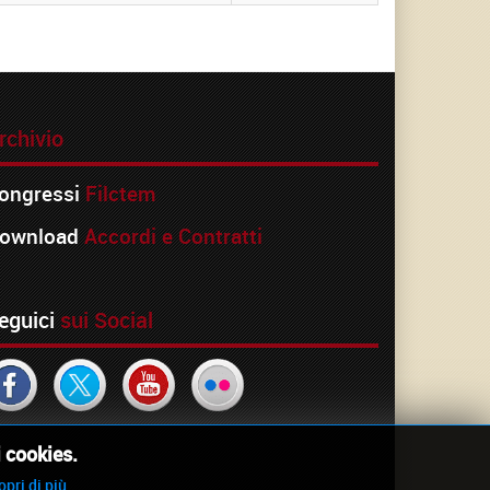
rchivio
ongressi
Filctem
ownload
Accordi e Contratti
eguici
sui Social
i cookies.
opri di più