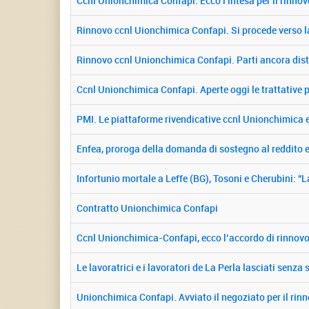
Ccnl Unionchimica Confapi. Ecco l'intesa per il rinnov
Rinnovo ccnl Uionchimica Confapi. Si procede verso la
Rinnovo ccnl Unionchimica Confapi. Parti ancora dist
Ccnl Unionchimica Confapi. Aperte oggi le trattative pe
PMI. Le piattaforme rivendicative ccnl Unionchimica 
Enfea, proroga della domanda di sostegno al reddito
Infortunio mortale a Leffe (BG), Tosoni e Cherubini: "L
Contratto Unionchimica Confapi
Ccnl Unionchimica-Confapi, ecco l’accordo di rinno
Le lavoratrici e i lavoratori de La Perla lasciati senza 
Unionchimica Confapi. Avviato il negoziato per il rin