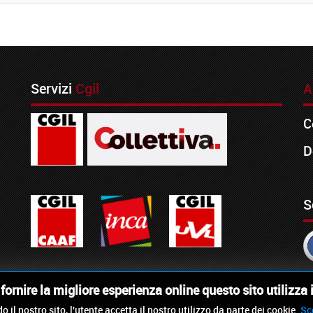
Servizi
Cgil
A
C
D
S
i fornire la migliore esperienza online questo sito utilizza 
o il nostro sito, l'utente accetta il nostro utilizzo da parte dei cookie.
Sc