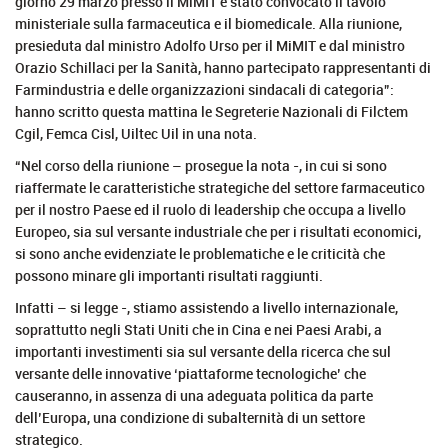
giorno 29 marzo presso il MiMIT è stato convocato il tavolo
ministeriale sulla farmaceutica e il biomedicale. Alla riunione,
presieduta dal ministro Adolfo Urso per il MiMIT e dal ministro
Orazio Schillaci per la Sanità, hanno partecipato rappresentanti di
Farmindustria e delle organizzazioni sindacali di categoria”:
hanno scritto questa mattina le Segreterie Nazionali di Filctem
Cgil, Femca Cisl, Uiltec Uil in una nota.
“Nel corso della riunione – prosegue la nota -, in cui si sono
riaffermate le caratteristiche strategiche del settore farmaceutico
per il nostro Paese ed il ruolo di leadership che occupa a livello
Europeo, sia sul versante industriale che per i risultati economici,
si sono anche evidenziate le problematiche e le criticità che
possono minare gli importanti risultati raggiunti.
Infatti – si legge -, stiamo assistendo a livello internazionale,
soprattutto negli Stati Uniti che in Cina e nei Paesi Arabi, a
importanti investimenti sia sul versante della ricerca che sul
versante delle innovative ‘piattaforme tecnologiche’ che
causeranno, in assenza di una adeguata politica da parte
dell’Europa, una condizione di subalternità di un settore
strategico.