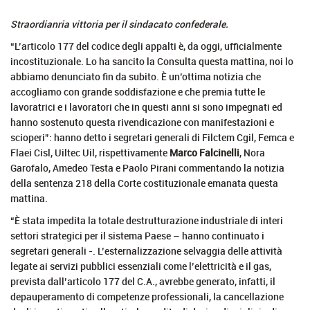
Straordianria vittoria per il sindacato confederale.
“L’articolo 177 del codice degli appalti è, da oggi, ufficialmente
incostituzionale. Lo ha sancito la Consulta questa mattina, noi lo
abbiamo denunciato fin da subito. È un’ottima notizia che
accogliamo con grande soddisfazione e che premia tutte le
lavoratrici e i lavoratori che in questi anni si sono impegnati ed
hanno sostenuto questa rivendicazione con manifestazioni e
scioperi”: hanno detto i segretari generali di Filctem Cgil, Femca e
Flaei Cisl, Uiltec Uil, rispettivamente
Marco Falcinelli
, Nora
Garofalo, Amedeo Testa e Paolo Pirani commentando la notizia
della sentenza 218 della Corte costituzionale emanata questa
mattina.
“È stata impedita la totale destrutturazione industriale di interi
settori strategici per il sistema Paese – hanno continuato i
segretari generali -. L’esternalizzazione selvaggia delle attività
legate ai servizi pubblici essenziali come l’elettricità e il gas,
prevista dall’articolo 177 del C.A., avrebbe generato, infatti, il
depauperamento di competenze professionali, la cancellazione