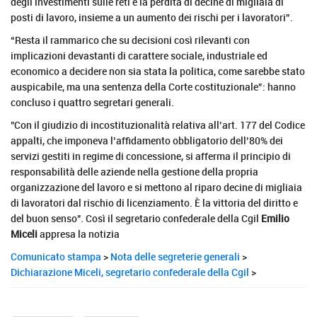
degli investimenti sulle reti e la perdita di decine di migliaia di
posti di lavoro, insieme a un aumento dei rischi per i lavoratori”.
“Resta il rammarico che su decisioni così rilevanti con
implicazioni devastanti di carattere sociale, industriale ed
economico a decidere non sia stata la politica, come sarebbe stato
auspicabile, ma una sentenza della Corte costituzionale”: hanno
concluso i quattro segretari generali.
"Con il giudizio di incostituzionalità relativa all’art. 177 del Codice
appalti, che imponeva l’affidamento obbligatorio dell’80% dei
servizi gestiti in regime di concessione, si afferma il principio di
responsabilità delle aziende nella gestione della propria
organizzazione del lavoro e si mettono al riparo decine di migliaia
di lavoratori dal rischio di licenziamento. È la vittoria del diritto e
del buon senso". Così il segretario confederale della Cgil
Emilio
Miceli
appresa la notizia
Comunicato stampa
>
Nota delle segreterie generali
>
Dichiarazione Miceli, segretario confederale della Cgil
>