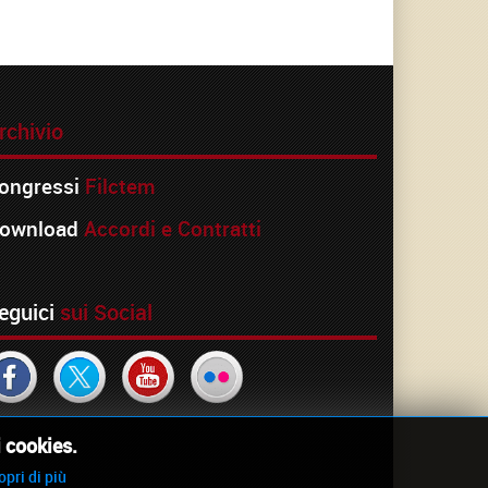
rchivio
ongressi
Filctem
ownload
Accordi e Contratti
eguici
sui Social
i cookies.
opri di più