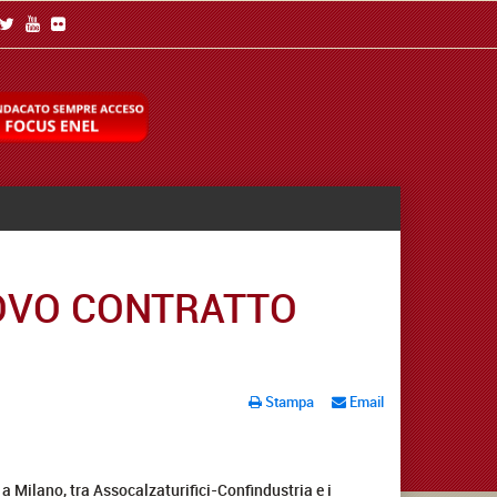
NNOVO CONTRATTO
Stampa
Email
, a Milano, tra Assocalzaturifici-Confindustria e i