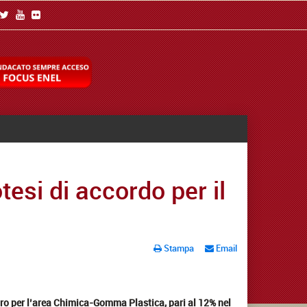
tesi di accordo per il
Stampa
Email
ro per l’area Chimica-Gomma Plastica, pari al 12% nel