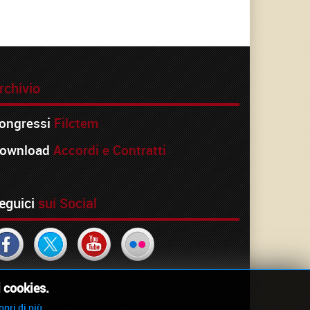
rchivio
ongressi
Filctem
ownload
Accordi e Contratti
eguici
sui Social
i cookies.
opri di più