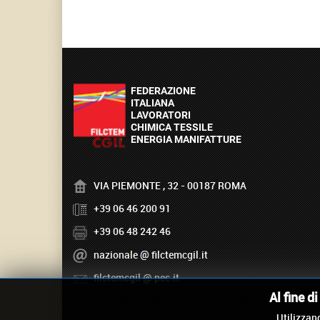
VIA PIEMONTE , 32 - 00187 ROMA
+39 06 46 200 91
+39 06 48 242 46
nazionale
filctemcgil.it
filctemcgil
pec.it
Al fine d
Utilizzand