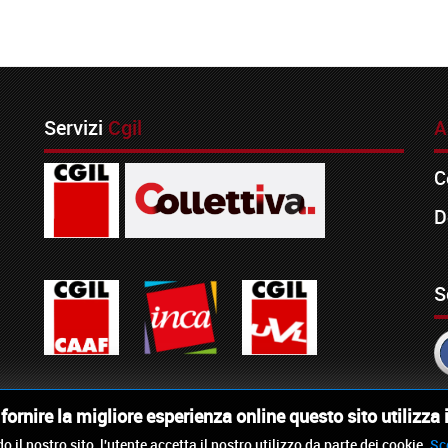
Servizi
Cgil
A
C
D
S
i fornire la migliore esperienza online questo sito utilizza 
o il nostro sito, l'utente accetta il nostro utilizzo da parte dei cookie.
Sc