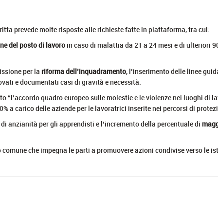
tta prevede molte risposte alle richieste fatte in piattaforma, tra cui:
ne del posto di lavoro
in caso di malattia da 21 a 24 mesi e di ulteriori 90
missione per la
riforma dell’inquadramento
, l’inserimento delle linee guid
vati e documentati casi di gravità e necessità.
to “l’accordo quadro europeo sulle molestie e le violenze nei luoghi di la
% a carico delle aziende per le lavoratrici inserite nei percorsi di protez
 di anzianità per gli apprendisti e l’incremento della percentuale di
magg
iso comune che impegna le parti a promuovere azioni condivise verso le is