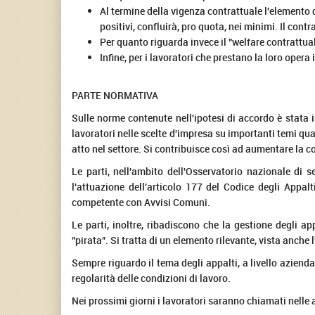
Al termine della vigenza contrattuale l'elemento d
positivi, confluirà, pro quota, nei minimi. Il co
Per quanto riguarda invece il "welfare contrattu
Infine, per i lavoratori che prestano la loro opera 
PARTE NORMATIVA
Sulle norme contenute nell'ipotesi di accordo è stata in
lavoratori nelle scelte d'impresa su importanti temi qu
atto nel settore. Si contribuisce così ad aumentare la co
Le parti, nell'ambito dell'Osservatorio nazionale di s
l'attuazione dell'articolo 177 del Codice degli Appalti
competente con Avvisi Comuni.
Le parti, inoltre, ribadiscono che la gestione degli 
"pirata". Si tratta di un elemento rilevante, vista anche 
Sempre riguardo il tema degli appalti, a livello aziendale
regolarità delle condizioni di lavoro.
Nei prossimi giorni i lavoratori saranno chiamati nelle 