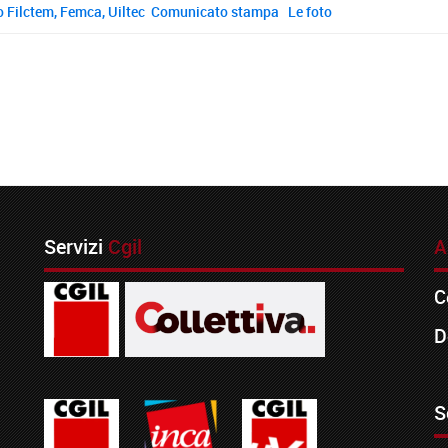
Filctem, Femca, Uiltec
Comunicato stampa
Le foto
Servizi
Cgil
A
C
D
S