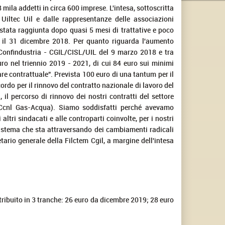
mila addetti in circa 600 imprese. L'intesa, sottoscritta
 Uiltec Uil e dalle rappresentanze delle associazioni
tata raggiunta dopo quasi 5 mesi di trattative e poco
a il 31 dicembre 2018. Per quanto riguarda l'aumento
a Confindustria - CGIL/CISL/UIL del 9 marzo 2018 e tra
ro nel triennio 2019 - 2021, di cui 84 euro sui minimi
are contrattuale". Prevista 100 euro di una tantum per il
ordo per il rinnovo del contratto nazionale di lavoro del
l percorso di rinnovo dei nostri contratti del settore
 e Ccnl Gas-Acqua). Siamo soddisfatti perché avevamo
 altri sindacati e alle controparti coinvolte, per i nostri
sistema che sta attraversando dei cambiamenti radicali
etario generale della Filctem Cgil, a margine dell'intesa
tribuito in 3 tranche: 26 euro da dicembre 2019; 28 euro