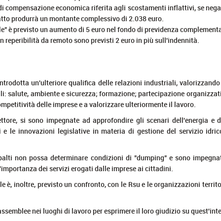
i compensazione economica riferita agli scostamenti inflattivi, se negativ
ntratto produrrà un montante complessivo di 2.038 euro.
ale" è previsto un aumento di 5 euro nel fondo di previdenza complement
in reperibilità da remoto sono previsti 2 euro in più sull'indennità.
trodotta un'ulteriore qualifica delle relazioni industriali, valorizzand
ali: salute, ambiente e sicurezza; formazione; partecipazione organizza
mpetitività delle imprese e a valorizzare ulteriormente il lavoro.
ettore, si sono impegnate ad approfondire gli scenari dell'energia e del
 e le innovazioni legislative in materia di gestione del servizio idric
appalti non possa determinare condizioni di "dumping" e sono impegnate
l'importanza dei servizi erogati dalle imprese ai cittadini.
 è, inoltre, previsto un confronto, con le Rsu e le organizzazioni territoria
assemblee nei luoghi di lavoro per esprimere il loro giudizio su quest'int