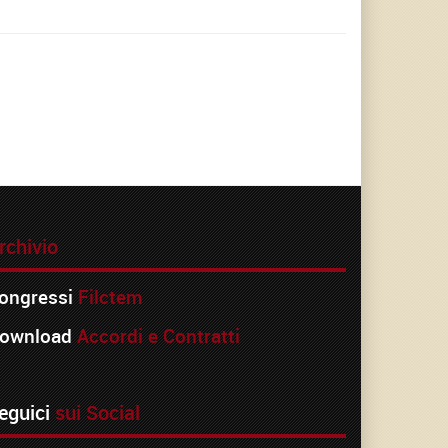
rchivio
ongressi
Filctem
ownload
Accordi e Contratti
eguici
sui Social