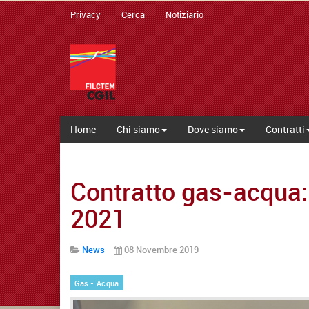
Privacy
Cerca
Notiziario
Home
Chi siamo
Dove siamo
Contratti
Contratto gas-acqua: 
2021
News
08 Novembre 2019
Gas - Acqua