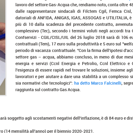
lavoro del settore Gas-Acqua che, rendiamo noto, conta oltre 48 
dalle rappresentanze sindacali di Filctem Cgil, Femca Cisl,
datoriali di ANFIDA, ANIGAS, IGAS, ASSOGAS e UTILITALIA, è s
più di 10 dalla scadenza del precedente contratto, avvenut
complessivo (Tec), secondo i termini voluti negli accordi tr
Confservizi - CGIL/CISL/UIL del 26 luglio 2018 sarà di 106 eu
contrattuali (Tem), 17 euro sulla produttività e 5 euro sul "welf
periodo di vacanza contrattuale. "Con la firma dell'ipotesi d'acc
settore gas – acqua, abbiamo concluso, in meno di due mesi, i
energia e servizi (Ccnl Energia e Petrolio, Ccnl Elettrico
l'esigenza di essere rapidi nel trovare le soluzioni, insieme agli
lavoratori e per aiutare a dare una stabilità a un complesso 
sia normativi che tecnologici":
ha detto Marco Falcinelli
, segr
raggiunta sul contratto Gas Acqua.
à soggetto agli scostamenti negativi dell'inflazione, è di 84 euro e dis
ro (14 mensilità all'anno) per il biennio 2020-2021.