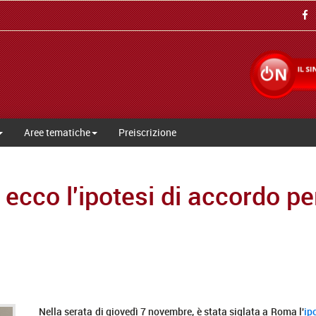
Aree tematiche
Preiscrizione
ecco l'ipotesi di accordo pe
Nella serata di giovedì 7 novembre, è stata siglata a Roma l'
ip