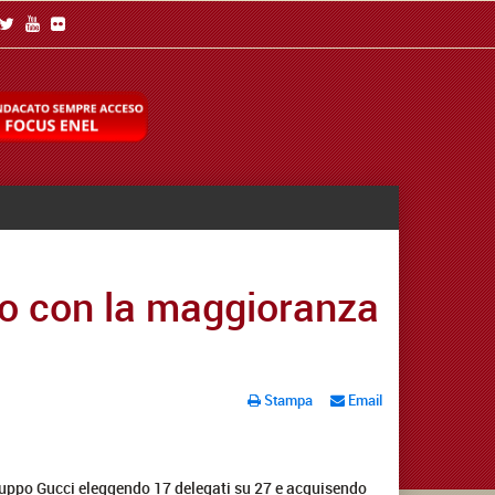
ato con la maggioranza
Stampa
Email
gruppo Gucci eleggendo 17 delegati su 27 e acquisendo