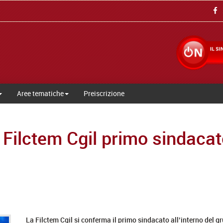
Aree tematiche
Preiscrizione
. Filctem Cgil primo sindac
La Filctem Cgil si conferma il primo sindacato all’interno del 