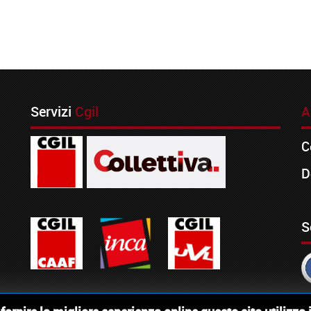
Servizi
Cgil
A
C
D
S