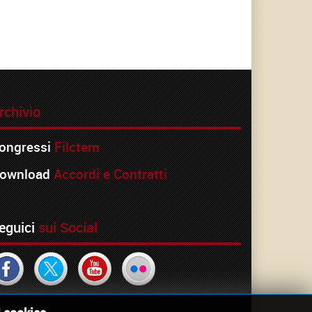
rchivio
ongressi
Filctem
ownload
Accordi e Contratti
eguici
sui Social