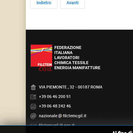
Indietro
Avanti
VIA PIEMONTE , 32 - 00187 ROMA
+39 06 46 200 91
+39 06 48 242 46
nazionale
filctemcgil.it
filctemcgil
pec.it