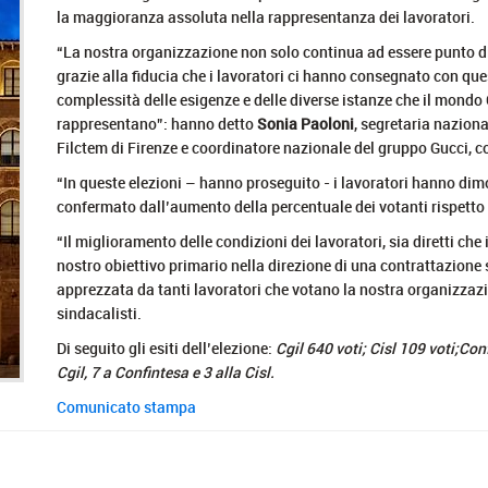
la maggioranza assoluta nella rappresentanza dei lavoratori.
“La nostra organizzazione non solo continua ad essere punto di 
grazie alla fiducia che i lavoratori ci hanno consegnato con que
complessità delle esigenze e delle diverse istanze che il mondo G
rappresentano”: hanno detto
Sonia Paoloni
, segretaria naziona
Filctem di Firenze e coordinatore nazionale del gruppo Gucci, c
“In queste elezioni – hanno proseguito - i lavoratori hanno dimo
confermato dall’aumento della percentuale dei votanti rispetto a
“Il miglioramento delle condizioni dei lavoratori, sia diretti che in
nostro obiettivo primario nella direzione di una contrattazione
apprezzata da tanti lavoratori che votano la nostra organizzazi
sindacalisti.
Di seguito gli esiti dell’elezione:
Cgil 640 voti; Cisl 109 voti;Conf
Cgil, 7 a Confintesa e 3 alla Cisl.
Comunicato stampa