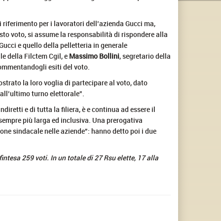
riferimento per i lavoratori dell’azienda Gucci ma,
sto voto, si assume la responsabilità di rispondere alla
ucci e quello della pelletteria in generale
le della Filctem Cgil, e
Massimo Bollini
, segretario della
ommentandogli esiti del voto.
strato la loro voglia di partecipare al voto, dato
ll’ultimo turno elettorale”.
diretti e di tutta la filiera, è e continua ad essere il
 sempre più larga ed inclusiva. Una prerogativa
one sindacale nelle aziende”: hanno detto poi i due
intesa 259 voti. In un totale di 27 Rsu elette, 17 alla