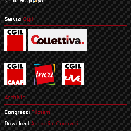
filctemcgil
pec.it
Servizi
Cgil
Archivio
Congressi
Filctem
Download
Accordi e Contratti