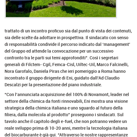
trattato di un incontro proficuo sia dal punto di vista dei contenuti,
sia delle scelte da adottare in prospettiva. Il sindacato con senso
di responsabilità condivide il percorso indicato dal ‘management’
del Gruppo ed attende la convocazione per un successivo
confronto tra le parti sui temi approfonditi”. Così i segretari
generali di Filctem- Cgil, Femca-Cisl, Uiltec-Uil, Marco Falcinelli,
Nora Garofalo, Daniela Piras che ieri pomeriggio a Roma hanno
incontrato il gruppo dirigente di Eni, guidato dall’Ad Claudio
Descalzi per la presentazione del piano industriale.
“Con l’annunciata acquisizione del 100% di Novamont, leader nel
settore della chimica da fonti rinnovabili, Eni mostra una visione
strategica della chimica italiana e uno sguardo al futuro della
filiera, dalla molecola al prodotto” proseguono i sindacati. Sul
tavolo anche il capitolo degli e-fuel, che non potranno vedere un
reale sviluppo prima di 10-20 anni, mentre la tecnologia italiana
del biocarburante è già qui. “Attraverso le nostre rappresentanze