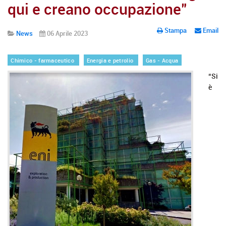
qui e creano occupazione"
Stampa
Email
News
06 Aprile 2023
Chimico - farmaceutico
Energia e petrolio
Gas - Acqua
“Si
è