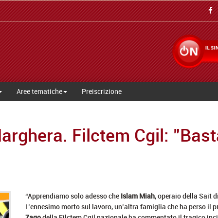
Aree tematiche
Preiscrizione
arghera. Filctem Cgil: "Bast
“Apprendiamo solo adesso che
Islam Miah
, operaio della Sait 
L’ennesimo morto sul lavoro, un’altra famiglia che ha perso il p
Zago
della Filctem Cgil nazionale ha commentato il tragico inci