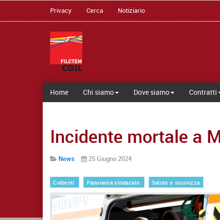
Privacy
Cerca
Notiziario
Home
Chi siamo
Dove siamo
Contratti
Incidente mortale a M
News
25 Giugno 2024
Coibenti
Panorama sindacale
Salute e sicurezza