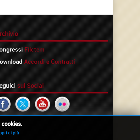
rchivio
ongressi
Filctem
ownload
Accordi e Contratti
eguici
sui Social
i cookies.
opri di più