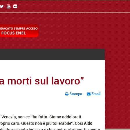
a morti sul lavoro"
Stampa
Email
di Venezia, non ce l’ha fatta. Siamo addolorati.
roprio caro. Questo non è più tollerabile”. Così
Aldo
dente avvenuto ieri sera e che oggi, purtroppo, ha avuto