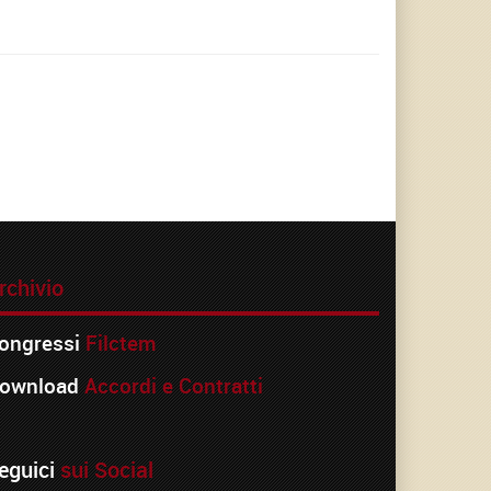
rchivio
ongressi
Filctem
ownload
Accordi e Contratti
eguici
sui Social