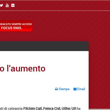
ro l'aumento
Stampa
Email
ti di categoria
Filctem Cgil, Femca Cisl, Uiltec Uil
ha