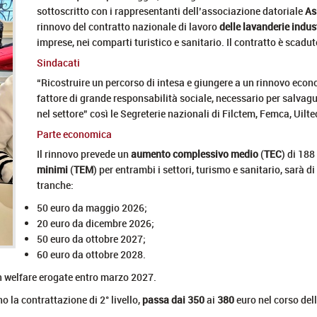
sottoscritto con i rappresentanti dell’associazione datoriale
As
rinnovo del contratto nazionale di lavoro
delle lavanderie indust
imprese, nei comparti turistico e sanitario. Il contratto è scadu
Sindacati
“Ricostruire un percorso di intesa e giungere a un rinnovo ec
fattore di grande responsabilità sociale, necessario per salvagua
nel settore” così le Segreterie nazionali di Filctem, Femca, Uilte
Parte economica
Il rinnovo prevede un
aumento complessivo medio
(
TEC
) di 188 
minimi
(
TEM
) per entrambi i settori, turismo e sanitario, sarà di
tranche:
50 euro da maggio 2026;
20 euro da dicembre 2026;
50 euro da ottobre 2027;
60 euro da ottobre 2028.
in welfare erogate entro marzo 2027.
o la contrattazione di 2° livello,
passa dai 350
ai
380
euro nel corso del