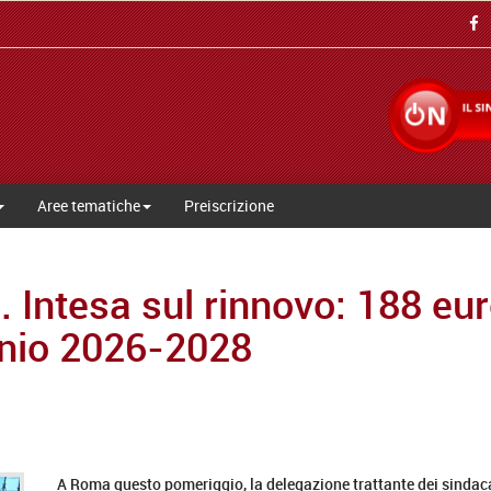
Aree tematiche
Preiscrizione
i. Intesa sul rinnovo: 188 eu
nnio 2026-2028
A Roma questo pomeriggio, la delegazione trattante dei sindaca