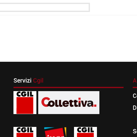
Servizi
Cgil
A
C
D
S