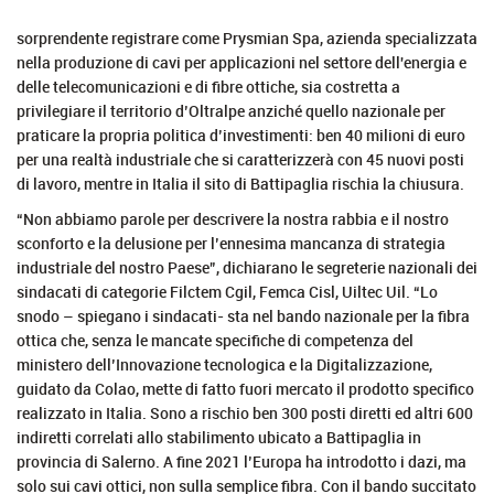
sorprendente registrare come Prysmian Spa, azienda specializzata
nella produzione di cavi per applicazioni nel settore dell'energia e
delle telecomunicazioni e di fibre ottiche, sia costretta a
privilegiare il territorio d’Oltralpe anziché quello nazionale per
praticare la propria politica d’investimenti: ben 40 milioni di euro
per una realtà industriale che si caratterizzerà con 45 nuovi posti
di lavoro, mentre in Italia il sito di Battipaglia rischia la chiusura.
“Non abbiamo parole per descrivere la nostra rabbia e il nostro
sconforto e la delusione per l’ennesima mancanza di strategia
industriale del nostro Paese”, dichiarano le segreterie nazionali dei
sindacati di categorie Filctem Cgil, Femca Cisl, Uiltec Uil. “Lo
snodo – spiegano i sindacati- sta nel bando nazionale per la fibra
ottica che, senza le mancate specifiche di competenza del
ministero dell’Innovazione tecnologica e la Digitalizzazione,
guidato da Colao, mette di fatto fuori mercato il prodotto specifico
realizzato in Italia. Sono a rischio ben 300 posti diretti ed altri 600
indiretti correlati allo stabilimento ubicato a Battipaglia in
provincia di Salerno. A fine 2021 l’Europa ha introdotto i dazi, ma
solo sui cavi ottici, non sulla semplice fibra. Con il bando succitato