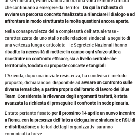
ai KPI illustrati, evidenziando ancora una volta le molte criticità
che continuano a emergere dai territori.
Da qui la richiesta di
avviare un percorso concreto finalizzato a rilanciare il dialogo e ad
affrontare in modo strutturato le molte questioni ancora aperte.
Nella consapevolezza della complessità dell’attuale fase -
caratterizzata da uno stallo nelle relazioni sindacali a seguito di
una vertenza lunga e articolata - le Segreterie Nazionali hanno
ribadito
la necessità di mettere in campo ogni sforzo utile a
ricostruire un confronto efficace, sia a livello centrale che
territoriale, fondato su proposte concrete e tangibili
.
L’Azienda, dopo una iniziale resistenza, ha condiviso il metodo
proposto, dichiarandosi disponibile ad
avviare un confronto sulle
diverse tematiche, a partire proprio dall’orario di lavoro dei Blue
Team
.
Considerata la rilevanza degli argomenti trattati, è stata
avanzata la richiesta di proseguire il confronto in sede plenaria.
È stato pertanto fissato
per il prossimo 14 aprile un nuovo incontro
a Roma
,
con la presenza dell’intera delegazione sindacale e RSU di
e-distribuzione
; ulteriori dettagli organizzativi saranno
comunicati a breve.