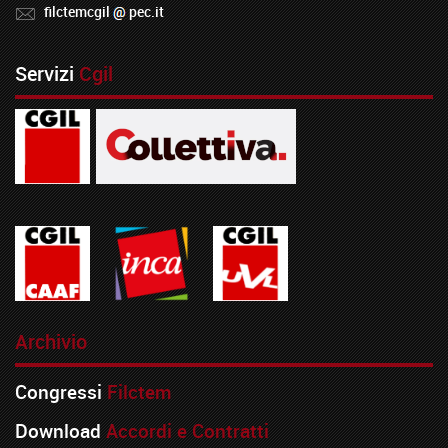
filctemcgil
pec.it
Servizi
Cgil
Archivio
Congressi
Filctem
Download
Accordi e Contratti