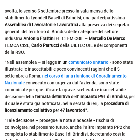
svolta, lo scorso 6 settembre presso la sala mensa dello
stabilimento Lyondell Basell di Brindisi, una partecipatissima
Assemblea di Lavoratori e Lavoratrici
alla presenza dei segretari
generali del territorio di Brindisi delle categorie del settore
industria
Antonio Frattini
FILCTEM CGIL –
Marcello De Marco
FEMCA CISL,
Carlo Perrucci
della UILTEC UIL e dei componenti
della RSU.
“Nell’assemblea – si legge in un
comunicato unitario
- sono state
illustrate le inaccettabili e poco convincenti ragioni che il 5
settembre a Roma,
nel corso di una riunione di Coordinamento
Nazionale
convocato con urgenza dall’azienda, sono state
comunicate per giustificare la grave, scellerata e inaccettabile
decisione della
fermata definitiva
dell’
impianto P9T di Brindisi
, per
il quale è stata già notificata, nella serata di ieri, la
procedura di
licenziamento collettivo
per
47 lavoratori”.
“Tale decisione – prosegue la nota sindacale - rischia di
coinvolgere, nel prossimo futuro, anche l’altro impianto PP2 che
completa lo stabilimento Basell di Brindisi, decretando così la