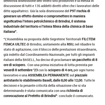
definitiva dismissione dell’intero sito produttivo e la messa in
discussione di tutti e 135 addetti diretti oltre che i lavoratori delle
ditte appaltatrici. Già la sola dismissione del
P9T rischia di
generare un effetto domino e compromettere in maniera
significativa l’intero petrolchimico di Brindisi, il sistema
industriale del territorio e l’intera filiera della chimica di base
italiana”.
“L’Assemblea su proposta delle Segreterie Territoriali
FILCTEM
FEMCA UILTEC
di Brindisi, unitamente alla
RSU
, nel ribadire lo
stato di agitazione, con il blocco delle prestazioni straordinarie,
già indetto dal Coordinamento Nazionale, per tutti gli impianti
italiani della BASELL, ha deciso di proclamare
un pacchetto di 8
ore di sciopero.
Con una prima iniziativa di lotta prevista per
venerdì 8 settembre ’23
con lo
sciopero di 4 ore,
per ogni turno
lavorativo e una
ASSEMBLEA PERMANENTE
sul
piazzale
antistante lo stabilimento Basell, dalle 8,00 alle 12,00.
Tutte le
decisioni e la pesante criticità della situazione che si sta
determinando è stata comunicata con una
richiesta di
convocazione al Prefetto di Brindisi”
: conclude il comunicato.