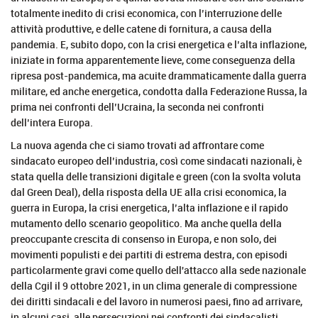
totalmente inedito di crisi economica, con l’interruzione delle
attività produttive, e delle catene di fornitura, a causa della
pandemia. E, subito dopo, con la crisi energetica e l’alta inflazione,
iniziate in forma apparentemente lieve, come conseguenza della
ripresa post-pandemica, ma acuite drammaticamente dalla guerra
militare, ed anche energetica, condotta dalla Federazione Russa, la
prima nei confronti dell’Ucraina, la seconda nei confronti
dell’intera Europa.
La nuova agenda che ci siamo trovati ad affrontare come
sindacato europeo dell’industria, così come sindacati nazionali, è
stata quella delle transizioni digitale e green (con la svolta voluta
dal Green Deal), della risposta della UE alla crisi economica, la
guerra in Europa, la crisi energetica, l’alta inflazione e il rapido
mutamento dello scenario geopolitico. Ma anche quella della
preoccupante crescita di consenso in Europa, e non solo, dei
movimenti populisti e dei partiti di estrema destra, con episodi
particolarmente gravi come quello dell'attacco alla sede nazionale
della Cgil il 9 ottobre 2021, in un clima generale di compressione
dei diritti sindacali e del lavoro in numerosi paesi, fino ad arrivare,
in alcuni casi, alle persecuzioni nei confronti dei sindacalisti.