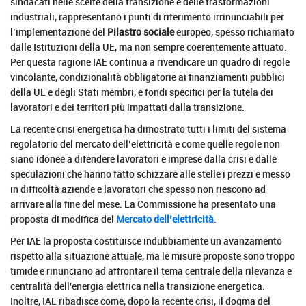
sindacati nelle scelte della transizione e delle trasformazioni
industriali, rappresentano i punti di riferimento irrinunciabili per
l’implementazione del
Pilastro sociale
europeo, spesso richiamato
dalle Istituzioni della UE, ma non sempre coerentemente attuato.
Per questa ragione IAE continua a rivendicare un quadro di regole
vincolante, condizionalità obbligatorie ai finanziamenti pubblici
della UE e degli Stati membri, e fondi specifici per la tutela dei
lavoratori e dei territori più impattati dalla transizione.
La recente crisi energetica ha dimostrato tutti i limiti del sistema
regolatorio del mercato dell’elettricità e come quelle regole non
siano idonee a difendere lavoratori e imprese dalla crisi e dalle
speculazioni che hanno fatto schizzare alle stelle i prezzi e messo
in difficoltà aziende e lavoratori che spesso non riescono ad
arrivare alla fine del mese. La Commissione ha presentato una
proposta di modifica del
Mercato dell’elettricità
.
Per IAE la proposta costituisce indubbiamente un avanzamento
rispetto alla situazione attuale, ma le misure proposte sono troppo
timide e rinunciano ad affrontare il tema centrale della rilevanza e
centralità dell'energia elettrica nella transizione energetica.
Inoltre, IAE ribadisce come, dopo la recente crisi, il dogma del