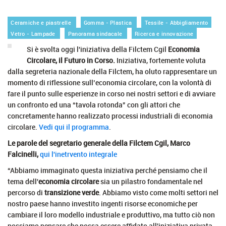
Ceramiche e piastrelle
Gomma - Plastica
Tessile - Abbigliamento
Vetro - Lampade
Panorama sindacale
Ricerca e innovazione
Si è svolta oggi l'iniziativa della Filctem Cgil
Economia
Circolare, il Futuro in Corso.
Iniziativa, fortemente voluta
dalla segreteria nazionale della Filctem, ha oluto rappresentare un
momento di riflessione sull’economia circolare, con la volontà di
fare il punto sulle esperienze in corso nei nostri settori e di avviare
un confronto ed una “tavola rotonda” con gli attori che
concretamente hanno realizzato processi industriali di economia
circolare.
Vedi qui il programma
.
Le parole del segretario generale della Filctem Cgil, Marco
Falcinelli,
qui l'inetrvento integrale
“Abbiamo immaginato questa iniziativa perché pensiamo che il
tema dell'
economia circolare
sia un pilastro fondamentale nel
percorso di
transizione verde
. Abbiamo visto come molti settori nel
nostro paese hanno investito ingenti risorse economiche per
cambiare il loro modello industriale e produttivo, ma tutto ciò non
possiamo pensare che possa essere affidato all'iniziativa privata,