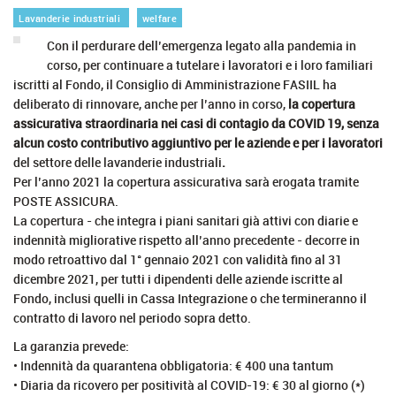
Lavanderie industriali
welfare
Con il perdurare dell’emergenza legato alla pandemia in
corso, per continuare a tutelare i lavoratori e i loro familiari
iscritti al Fondo, il Consiglio di Amministrazione FASIIL ha
deliberato di rinnovare, anche per l’anno in corso,
la copertura
assicurativa straordinaria nei casi di contagio da COVID 19, senza
alcun costo contributivo aggiuntivo per le aziende e per i lavoratori
del settore delle lavanderie industriali
.
Per l’anno 2021 la copertura assicurativa sarà erogata tramite
POSTE ASSICURA.
La copertura - che integra i piani sanitari già attivi con diarie e
indennità migliorative rispetto all’anno precedente - decorre in
modo retroattivo dal 1° gennaio 2021 con validità fino al 31
dicembre 2021, per tutti i dipendenti delle aziende iscritte al
Fondo, inclusi quelli in Cassa Integrazione o che termineranno il
contratto di lavoro nel periodo sopra detto.
La garanzia prevede:
• Indennità da quarantena obbligatoria: € 400 una tantum
• Diaria da ricovero per positività al COVID-19: € 30 al giorno (*)