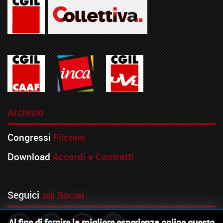
Archivio
Congressi
Filctem
Download
Accordi e Contratti
Seguici
sui Social
Al fine di fornire la migliore esperienza online questo