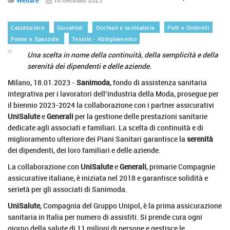
Calzaturiero
Giocattoli
Occhiali e occhialeria
Pelli e Ombrelli
Penne e Spazzole
Tessile - Abbigliamento
Una scelta in nome della continuità, della semplicità e della
serenità dei dipendenti
e delle aziende.
Milano, 18.01.2023 -
Sanimoda
, fondo di assistenza sanitaria
integrativa per i lavoratori dell’industria della Moda, prosegue per
il biennio 2023-2024 la collaborazione con i partner assicurativi
UniSalute
e
Generali
per la gestione delle prestazioni sanitarie
dedicate agli associati e familiari. La scelta di continuità e di
miglioramento ulteriore dei Piani Sanitari garantisce la
serenità
dei dipendenti, dei loro familiari e delle aziende.
La collaborazione con
UniSalute
e
Generali
, primarie Compagnie
assicurative italiane, è iniziata nel 2018 e garantisce solidità e
serietà per gli associati di Sanimoda.
UniSalute
, Compagnia del Gruppo Unipol, è la prima assicurazione
sanitaria in Italia per numero di assistiti. Si prende cura ogni
giorno della salute di 11 milioni di persone e gestisce le