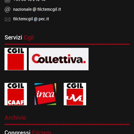
nazionale
filctemcgil.it
filctemcgil
pec.it
Servizi
Cgil
Archivio
Congressi
Filctem