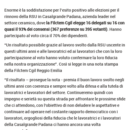
Enorme è la soddisfazione per l’esito positivo alle elezioni per il
rinnovo della RSU in Casalgrande Padana, azienda leader nel
settore ceramico, dove
la Filctem Cgil elegge 16 delegati su 16 con
quasi il 93% dei consensi (367 preferenze su 395 votanti)
. Hanno
partecipato al voto circa il 70% dei dipendenti.
“Un risultato possibile grazie al lavoro svolto dalla RSU uscente in
questi ultimi anni e alle lavoratrici ed ai lavoratori che con la loro
partecipazione al voto hanno voluto confermare la loro fiducia
nella nostra organizzazione”. Così si legge in una nota stampa
della Filctem Cgil Reggio Emilia
“Il risultato – prosegue la nota - premia il buon lavoro svolto negli
ultimi anni con coerenza e sempre volto alla difesa e alla tutela di
lavoratrici e lavoratori del settore. Continueremo quindi con
impegno e serietà su questa strada per affrontare le prossime sfide
che ci attendono, con l‘obiettivo di non deludere le aspettative e
continuare ad operare nel costante rapporto democratico con i
lavoratori, orgogliosi della fiducia che le lavoratrici e i lavoratori
della Casalgrande Padana ci hanno ancora una volta