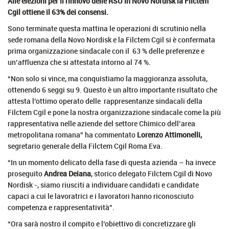
Alle elezioni per il rinnovo delle RSU in Novo Nordisk la Filctem
Cgil ottiene il 63% dei consensi.
Sono terminate questa mattina le operazioni di scrutinio nella
sede romana della Novo Nordisk e la Filctem Cgil si è confermata
prima organizzazione sindacale con il 63 % delle preferenze e
un’affluenza che si attestata intorno al 74 %.
“Non solo si vince, ma conquistiamo la maggioranza assoluta,
ottenendo 6 seggi su 9. Questo è un altro importante risultato che
attesta l’ottimo operato delle rappresentanze sindacali della
Filctem Cgil e pone la nostra organizzazione sindacale come la più
rappresentativa nelle aziende del settore Chimico dell’area
metropolitana romana” ha commentato
Lorenzo Attimonelli,
segretario generale della Filctem Cgil Roma Eva.
“In un momento delicato della fase di questa azienda – ha invece
proseguito
Andrea Deiana
, storico delegato Filctem Cgil di Novo
Nordisk -, siamo riusciti a individuare candidati e candidate
capaci a cui le lavoratrici e i lavoratori hanno riconosciuto
competenza e rappresentatività”.
“Ora sarà nostro il compito e l’obiettivo di concretizzare gli