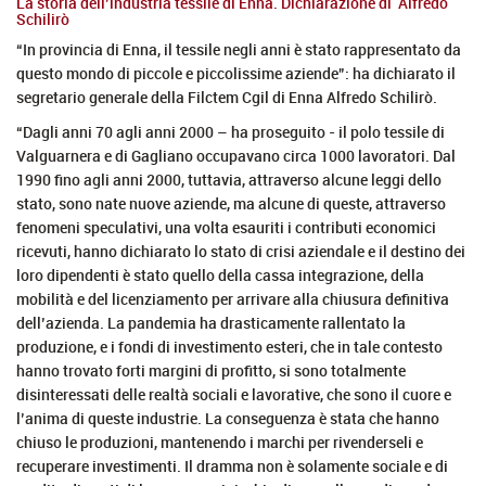
La storia dell’industria tessile di Enna. Dichiarazione di Alfredo
Schilirò
“In provincia di Enna, il tessile negli anni è stato rappresentato da
questo mondo di piccole e piccolissime aziende”: ha dichiarato il
segretario generale della Filctem Cgil di Enna Alfredo Schilirò.
“Dagli anni 70 agli anni 2000 – ha proseguito - il polo tessile di
Valguarnera e di Gagliano occupavano circa 1000 lavoratori. Dal
1990 fino agli anni 2000, tuttavia, attraverso alcune leggi dello
stato, sono nate nuove aziende, ma alcune di queste, attraverso
fenomeni speculativi, una volta esauriti i contributi economici
ricevuti, hanno dichiarato lo stato di crisi aziendale e il destino dei
loro dipendenti è stato quello della cassa integrazione, della
mobilità e del licenziamento per arrivare alla chiusura definitiva
dell’azienda. La pandemia ha drasticamente rallentato la
produzione, e i fondi di investimento esteri, che in tale contesto
hanno trovato forti margini di profitto, si sono totalmente
disinteressati delle realtà sociali e lavorative, che sono il cuore e
l’anima di queste industrie. La conseguenza è stata che hanno
chiuso le produzioni, mantenendo i marchi per rivenderseli e
recuperare investimenti. Il dramma non è solamente sociale e di