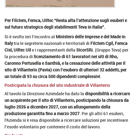
Per Filctem, Femca, Uiltec “Resta alta l’attenzione sugli esuberi e
sul futuro strategico degli stabilimenti Teva in Italia”.
Si è svolto ieri l’incontro al
Ministero delle Imprese e del Made in
Italy
tra le segreterie nazionali e territoriali di
Filctem Cgil, Femca
Cisl, Uiltec Uil
e i rappresentanti della
SicorSR
L (Gruppo Teva) per
la procedura di
licenziamento di 61 lavoratori nei siti di Rho,
Caronno Pertusella e Santhià, e la cessazione delle attività per il
sito di Villanterio (Pavia) con l’esubero di ulteriori 32 addetti, per
un totale di 93 su circa 500 dipendenti complessivi
.
Posticipata la chiusura del sito industriale di Villanterio
Al tavolo la Direzione Aziendale ha dato la
disponibilità a ricercare
un acquirente per il sito di Villanterio, posticipando la chiusura da
luglio 2026 a dicembre 2027,
con un allungamento della
produzione garantita fino a marzo 2027
. Per gli altri 61 esuberi,
l'Azienda si è resa disponibile a ricercare soluzioni per incentivare
l’esodo volontario per contenere il costo del lavoro.