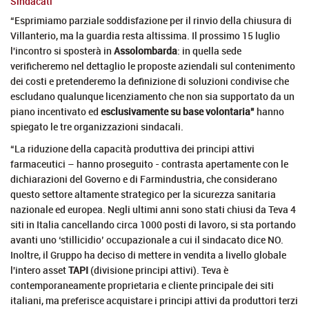
Sindacati
“Esprimiamo parziale soddisfazione per il rinvio della chiusura di
Villanterio, ma la guardia resta altissima. Il prossimo 15 luglio
l'incontro si sposterà in
Assolombarda
: in quella sede
verificheremo nel dettaglio le proposte aziendali sul contenimento
dei costi e pretenderemo la definizione di soluzioni condivise che
escludano qualunque licenziamento che non sia supportato da un
piano incentivato ed
esclusivamente su base volontaria”
hanno
spiegato le tre organizzazioni sindacali.
“La riduzione della capacità produttiva dei principi attivi
farmaceutici – hanno proseguito - contrasta apertamente con le
dichiarazioni del Governo e di Farmindustria, che considerano
questo settore altamente strategico per la sicurezza sanitaria
nazionale ed europea. Negli ultimi anni sono stati chiusi da Teva 4
siti in Italia cancellando circa 1000 posti di lavoro, si sta portando
avanti uno ‘stillicidio’ occupazionale a cui il sindacato dice NO.
Inoltre, il Gruppo ha deciso di mettere in vendita a livello globale
l'intero asset
TAPI
(divisione principi attivi). Teva è
contemporaneamente proprietaria e cliente principale dei siti
italiani, ma preferisce acquistare i principi attivi da produttori terzi