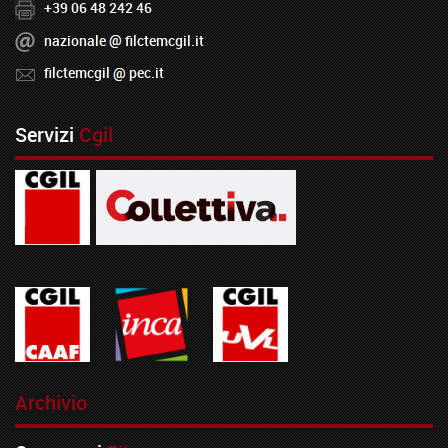
+39 06 48 242 46
nazionale
filctemcgil.it
filctemcgil
pec.it
Servizi
Cgil
Archivio