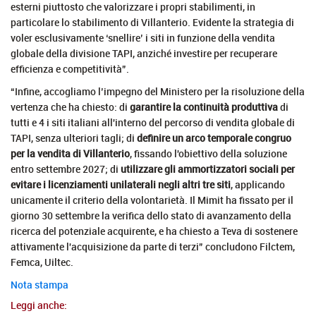
esterni piuttosto che valorizzare i propri stabilimenti, in
particolare lo stabilimento di Villanterio. Evidente la strategia di
voler esclusivamente ‘snellire’ i siti in funzione della vendita
globale della divisione TAPI, anziché investire per recuperare
efficienza e competitività”.
“Infine, accogliamo l’impegno del Ministero per la risoluzione della
vertenza che ha chiesto: di
garantire la continuità produttiva
di
tutti e 4 i siti italiani all'interno del percorso di vendita globale di
TAPI, senza ulteriori tagli; di
definire un arco temporale congruo
per la vendita di Villanterio
, fissando l'obiettivo della soluzione
entro settembre 2027; di
utilizzare gli ammortizzatori sociali per
evitare i licenziamenti unilaterali negli altri tre siti
, applicando
unicamente il criterio della volontarietà. Il Mimit ha fissato per il
giorno 30 settembre la verifica dello stato di avanzamento della
ricerca del potenziale acquirente, e ha chiesto a Teva di sostenere
attivamente l'acquisizione da parte di terzi” concludono Filctem,
Femca, Uiltec.
Nota stampa
Leggi anche: