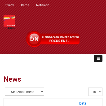
Privacy
Cerca
Notiziario
News
Visualizza
n.
Data