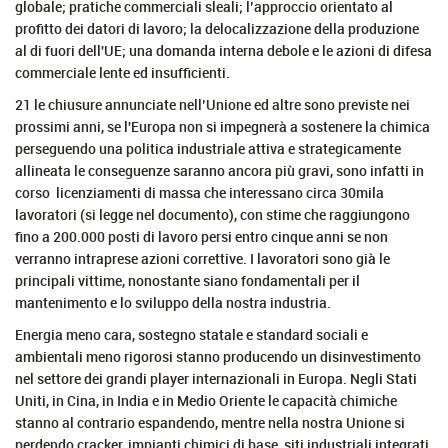
globale; pratiche commerciali sleali; l’approccio orientato al
profitto dei datori di lavoro; la delocalizzazione della produzione
al di fuori dell'UE; una domanda interna debole e le azioni di difesa
commerciale lente ed insufficienti.
21 le chiusure annunciate nell’Unione ed altre sono previste nei
prossimi anni, se l'Europa non si impegnerà a sostenere la chimica
perseguendo una politica industriale attiva e strategicamente
allineata le conseguenze saranno ancora più gravi, sono infatti in
corso licenziamenti di massa che interessano circa 30mila
lavoratori (si legge nel documento), con stime che raggiungono
fino a 200.000 posti di lavoro persi entro cinque anni se non
verranno intraprese azioni correttive. I lavoratori sono già le
principali vittime, nonostante siano fondamentali per il
mantenimento e lo sviluppo della nostra industria.
Energia meno cara, sostegno statale e standard sociali e
ambientali meno rigorosi stanno producendo un disinvestimento
nel settore dei grandi player internazionali in Europa. Negli Stati
Uniti, in Cina, in India e in Medio Oriente le capacità chimiche
stanno al contrario espandendo, mentre nella nostra Unione si
perdendo cracker, impianti chimici di base, siti industriali integrati