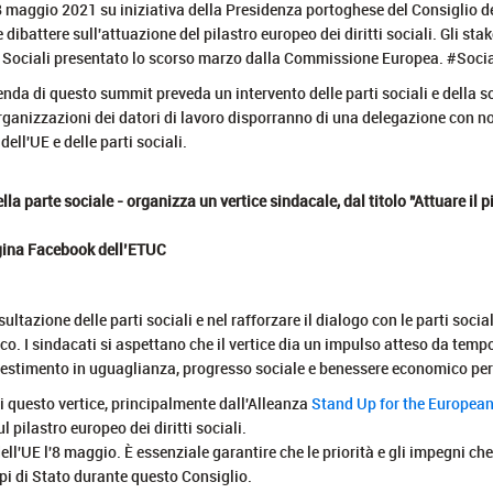
 e 8 maggio 2021 su iniziativa della Presidenza portoghese del Consiglio de
e dibattere sull'attuazione del pilastro europeo dei diritti sociali. Gli s
ti Sociali presentato lo scorso marzo dalla Commissione Europea. #
nda di questo summit preveda un intervento delle parti sociali e della s
ganizzazioni dei datori di lavoro disporranno di una delegazione con nov
ell'UE e delle parti sociali.
ella parte sociale - organizza un vertice sindacale, dal titolo "Attuare 
agina Facebook dell’ETUC
zione delle parti sociali e nel rafforzare il dialogo con le parti sociali
itico. I sindacati si aspettano che il vertice dia un impulso atteso da tem
nvestimento in uguaglianza, progresso sociale e benessere economico per il
i questo vertice, principalmente dall'Alleanza
Stand Up for the European 
 pilastro europeo dei diritti sociali.
ll'UE l'8 maggio. È essenziale garantire che le priorità e gli impegni ch
api di Stato durante questo Consiglio.