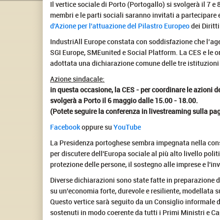
Il vertice sociale di Porto (Portogallo) si svolgerà il 7
membri e le parti sociali saranno invitati a partecipare 
d'Azione per l'attuazione del Pilastro Europeo
dei Dirit
IndustriAll Europe constata con soddisfazione che l’age
SGI Europe, SMEunited e Social Platform. La CES e le or
adottata una dichiarazione comune delle tre istituzioni d
Azione sindacale:
in questa occasione, la CES - per coordinare le azioni d
svolgerà a Porto il 6 maggio dalle 15.00 - 18.00.
(Potete seguire la conferenza in livestreaming sulla p
Facebook
oppure su
YouTube
La Presidenza portoghese sembra impegnata nella consulta
per discutere dell'Europa sociale al più alto livello pol
protezione delle persone, il sostegno alle imprese e l'i
Diverse dichiarazioni sono state fatte in preparazione d
su un'economia forte, durevole e resiliente, modellata sul
Questo vertice sarà seguito da un Consiglio informale de
sostenuti in modo coerente da tutti i Primi Ministri e C