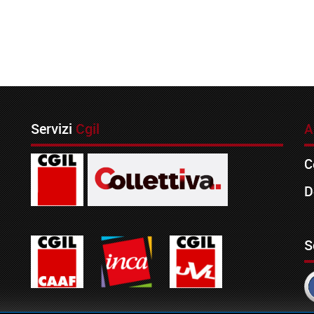
Servizi
Cgil
A
C
D
S