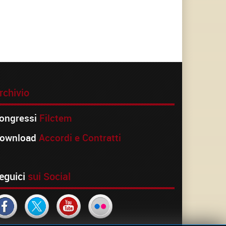
rchivio
ongressi
Filctem
ownload
Accordi e Contratti
eguici
sui Social