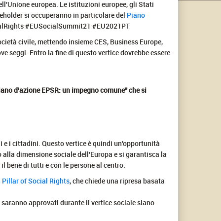
ll'Unione europea. Le istituzioni europee, gli Stati
takeholder si occuperanno in particolare del
Piano
SocialRights #EUSocialSummit21 #EU2021PT
ocietà civile, mettendo insieme CES, Business Europe,
e seggi. Entro la fine di questo vertice dovrebbe essere
il piano d'azione EPSR: un impegno comune" che si
 e i cittadini. Questo vertice è quindi un'opportunità
po alla dimensione sociale dell'Europa e si garantisca la
 bene di tutti e con le persone al centro.
Pillar of Social Rights
, che chiede una ripresa basata
e saranno approvati durante il vertice sociale siano