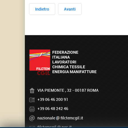
Indietro
Avanti
VIA PIEMONTE , 32 - 00187 ROMA
+39 06 46 200 91
+39 06 48 242 46
nazionale
filctemcgil.it
filctemcgil
pec.it