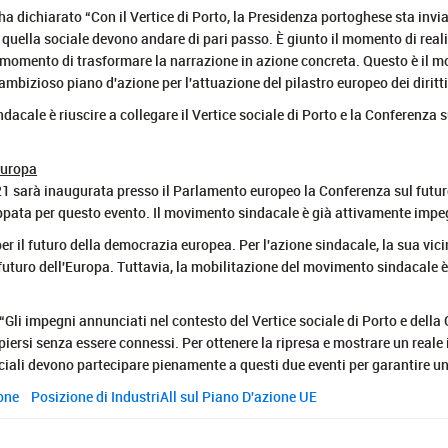
, ha dichiarato “Con il Vertice di Porto, la Presidenza portoghese sta inv
 quella sociale devono andare di pari passo. È giunto il momento di reali
l momento di trasformare la narrazione in azione concreta. Questo è il mo
 ambizioso piano d'azione per l'attuazione del pilastro europeo dei diritt
dacale è riuscire a collegare il Vertice sociale di Porto e la Conferenza s
Europa
21 sarà inaugurata presso il Parlamento europeo la Conferenza sul futuro
uppata per questo evento. Il movimento sindacale è già attivamente impe
r il futuro della democrazia europea. Per l'azione sindacale, la sua vici
 futuro dell'Europa. Tuttavia, la mobilitazione del movimento sindacale è
 “Gli impegni annunciati nel contesto del Vertice sociale di Porto e dell
ersi senza essere connessi. Per ottenere la ripresa e mostrare un reale i
ociali devono partecipare pienamente a questi due eventi per garantire un
ione
Posizione di IndustriAll sul Piano D'azione UE